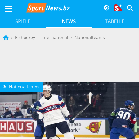
SPIELE
NEWS
TABELLE
Eishockey
International
Nationalteams
Nationalteams
h