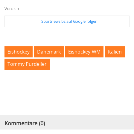
o
n
Von: sn
d
s
Sportnews.bz auf Google folgen
Eishockey
Danemark
Eishockey-WM
Italien
Tommy Purdeller
Kommentare (
0
)