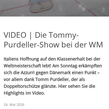
0
s
e
c
VIDEO | Die Tommy-
o
n
Purdeller-Show bei der WM
d
s
o
f
5
Italiens Hoffnung auf den Klassenerhalt bei der
m
i
Weltmeisterschaft lebt! Am Sonntag erkämpften
n
sich die Azzurri gegen Dänemark einen Punkt –
u
t
vor allem dank Tomm Purdeller, der als
e
s
Doppeltorschütze glänzte. Hier sehen Sie die
,
1
Highlights im Video.
2
s
e
24. Mai 2026
c