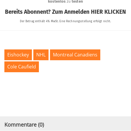
Eishockey
NHL
Montreal Canadiens
Cole Caufield
Kommentare (
0
)