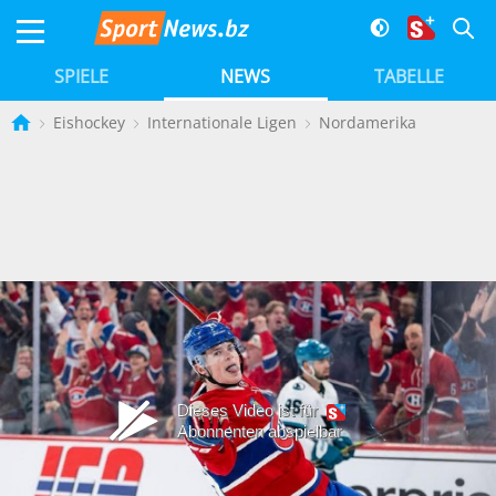
SPIELE
NEWS
TABELLE
Eishockey
Internationale Ligen
Nordamerika
Dieses Video ist für
Abonnenten abspielbar