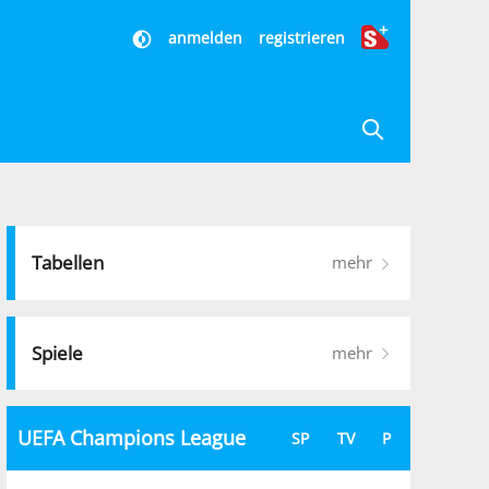
anmelden
registrieren
Tabellen
mehr
Spiele
mehr
UEFA Champions League
SP
TV
P