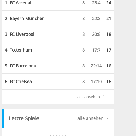
1. FC Arsenal
8
23:4
24
2. Bayern München
8
22:8
21
3. FC Liverpool
8
20:8
18
4. Tottenham
8
17:7
17
5. FC Barcelona
8
22:14
16
6. FC Chelsea
8
17:10
16
alle ansehen
Letzte Spiele
alle ansehen