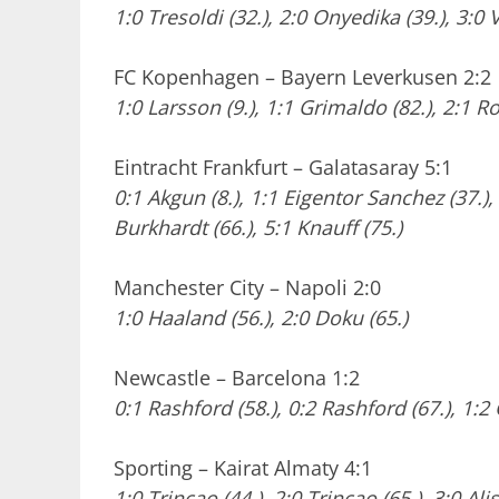
1:0 Tresoldi (32.), 2:0 Onyedika (39.), 3:0 
FC Kopenhagen – Bayern Leverkusen 2:2
1:0 Larsson (9.), 1:1 Grimaldo (82.), 2:1 R
Eintracht Frankfurt – Galatasaray 5:1
0:1 Akgun (8.), 1:1 Eigentor Sanchez (37.),
Burkhardt (66.), 5:1 Knauff (75.)
Manchester City – Napoli 2:0
1:0 Haaland (56.), 2:0 Doku (65.)
Newcastle – Barcelona 1:2
0:1 Rashford (58.), 0:2 Rashford (67.), 1:2
Sporting – Kairat Almaty 4:1
1:0 Trincao (44.), 2:0 Trincao (65.), 3:0 A