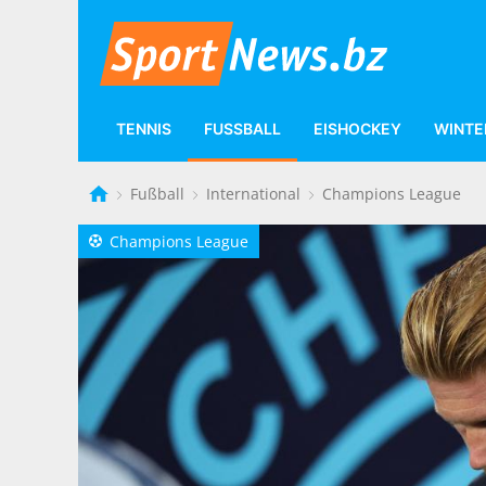
TENNIS
FUSSBALL
EISHOCKEY
WINTE
Fußball
International
Champions League
Champions League
a