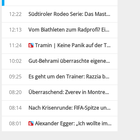
12:22
Südtiroler Rodeo Serie: Das Masters in Tramin kann kommen
12:13
Vom Biathleten zum Radprofi? Ein Franzose zeigt, wie es geht
11:24
Tramin | Keine Panik auf der Titanic
10:02
Gut-Behrami überraschte eigenen Verband: „Nicht vorbereitet“
09:25
Es geht um den Trainer: Razzia bei Südkoreas Verband
08:20
Überraschend: Zverev in Montreal schon raus
08:14
Nach Krisenrunde: FIFA-Spitze unterstützt Infantino
08:01
Alexander Egger: „Ich wollte im Geschäft bleiben“