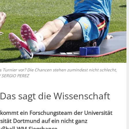
as Turnier vor? Die Chancen stehen zumindest nicht schlecht,
/ SERGIO PEREZ
Das sagt die Wissenschaft
 kommt ein Forschungsteam der Universität
sität Dortmund auf ein nicht ganz
Fußball-WM-Siegchance.