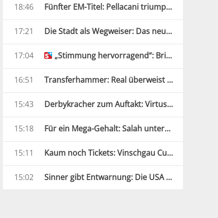
18:46
Fünfter EM-Titel: Pellacani triumphiert erneut
17:21
Die Stadt als Wegweiser: Das neue FCS-Trikot
17:04
„Stimmung hervorragend“: Brixen bereit für die neue Saison
16:51
Transferhammer: Real überweist 125 Millionen Euro
15:43
Derbykracher zum Auftakt: Virtus Bozen muss nach Obermais
15:18
Für ein Mega-Gehalt: Salah unterschreibt in Türkei
15:11
Kaum noch Tickets: Vinschgau Cup als Fanmagnet
15:02
Sinner gibt Entwarnung: Die USA können kommen