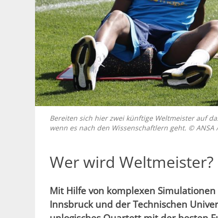
Bereiten sich hier zwei künftige Weltmeister auf d
wenn es nach den Wissenschaftlern geht. © ANSA 
Wer wird Weltmeister? 
Mit Hilfe von komplexen Simulationen
Innsbruck und der Technischen Univer
unlogisches Quartett mit der besten 