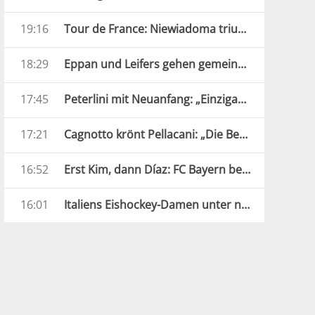
19:16
Tour de France: Niewiadoma triumphiert am Mont Ventoux
18:29
Eppan und Leifers gehen gemeinsame Wege
17:45
Peterlini mit Neuanfang: „Einzigartige und verrückte Jahre“
17:21
Cagnotto krönt Pellacani: „Die Beste Europas“
16:52
Erst Kim, dann Díaz: FC Bayern besiegt Aston Villa
16:01
Italiens Eishockey-Damen unter neuer Führung