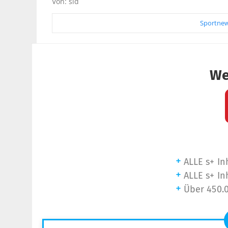
Von: sid
Sportnew