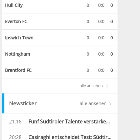
Hull City
0
0:0
0
Everton FC
0
0:0
0
Ipswich Town
0
0:0
0
Nottingham
0
0:0
0
Brentford FC
0
0:0
0
alle ansehen
Newsticker
alle ansehen
21:16
Fünf Südtiroler Talente verstärken die Carabinieri
20:28
Casiraghi entscheidet Test: Südtirol bezwingt Verona