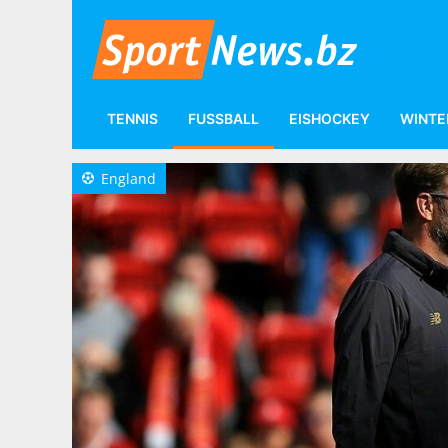
TENNIS
FUSSBALL
EISHOCKEY
WINTE
Fußball
Internationale Ligen
England
England
a