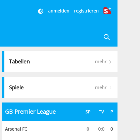
anmelden
registrieren
Tabellen
mehr
Spiele
mehr
GB Premier League
SP
TV
P
Arsenal FC
0
0:0
0