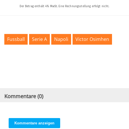
Fussball
Serie A
Napoli
Victor Osimhen
Kommentare (
0
)
Kommentare anzeigen