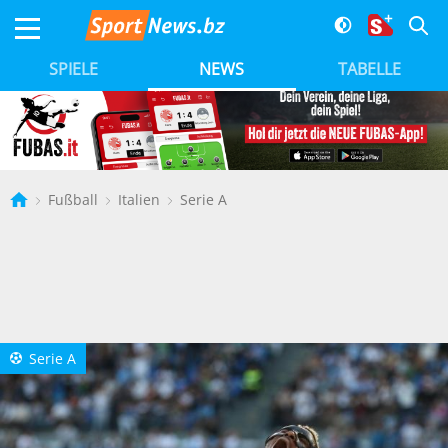
SPIELE
NEWS
TABELLE
Fußball
Italien
Serie A
Serie A
a