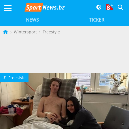
NEWS
TICKER
Wintersport
Freestyle
Freestyle
6