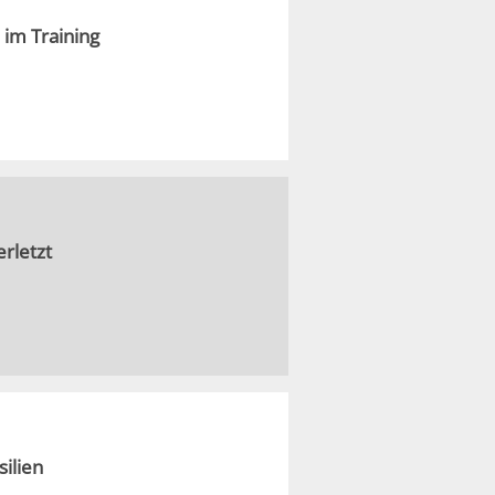
 im Training
rletzt
ilien