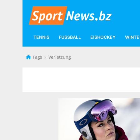
TENNIS
FUSSBALL
EISHOCKEY
WINTE
Tags
Verletzung