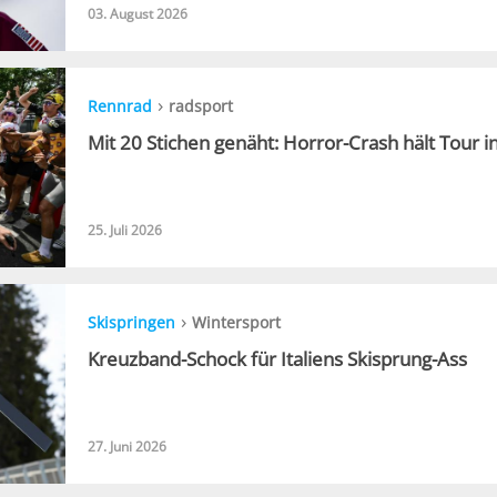
03. August 2026
›
Rennrad
radsport
Mit 20 Stichen genäht: Horror-Crash hält Tour 
25. Juli 2026
›
Skispringen
Wintersport
Kreuzband-Schock für Italiens Skisprung-Ass
27. Juni 2026