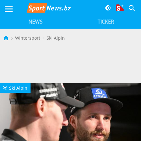
NEWS
TICKER
Wintersport
Ski Alpin
Ski Alpin
L