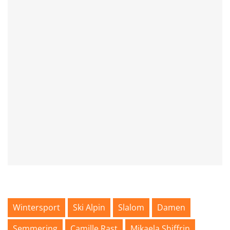
Wintersport
Ski Alpin
Slalom
Damen
Semmering
Camille Rast
Mikaela Shiffrin