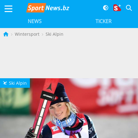
NEWS
TICKER
Wintersport
Ski Alpin
Ski Alpin
L