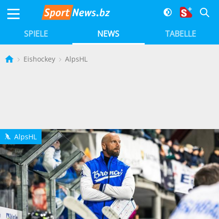
SPIELE
NEWS
TABELLE
Eishockey
AlpsHL
AlpsHL
h