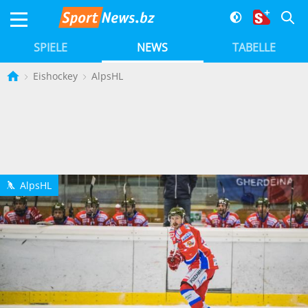
SPIELE
NEWS
TABELLE
Eishockey
AlpsHL
AlpsHL
h