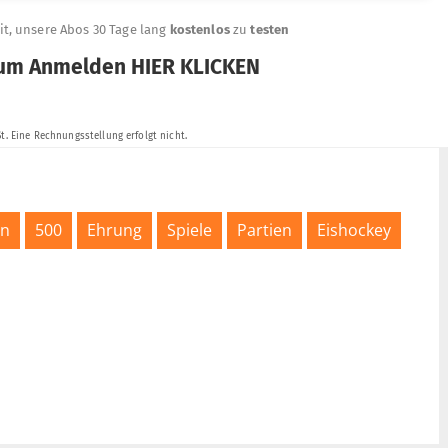
in
500
Ehrung
Spiele
Partien
Eishockey