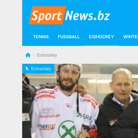
TENNIS
FUSSBALL
EISHOCKEY
WINTE
Eishockey
Eishockey
h