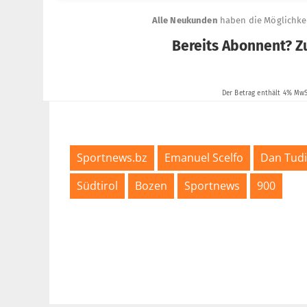
Sportnews.bz
Emanuel Scelfo
Dan Tud
Südtirol
Bozen
Sportnews
900