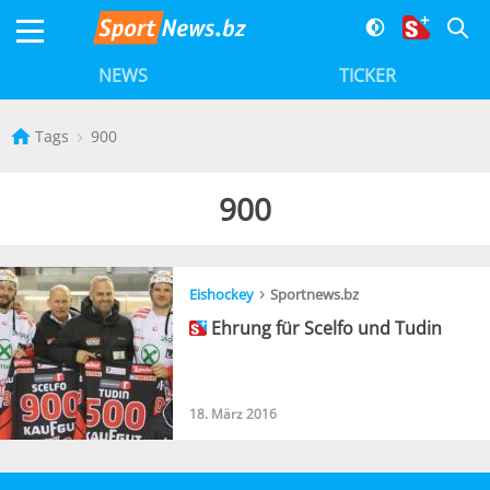
NEWS
TICKER
Tags
900
900
›
Eishockey
Sportnews.bz
Ehrung für Scelfo und Tudin
18. März 2016