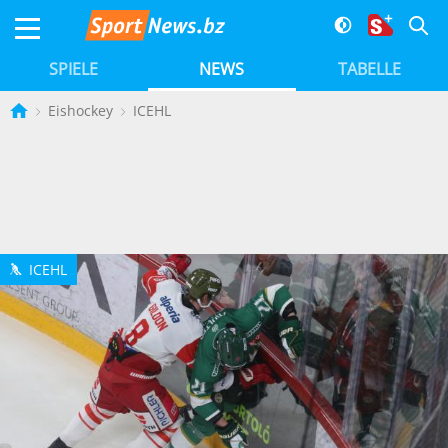
SPIELE
NEWS
TABELLE
Eishockey
ICEHL
ICEHL
h