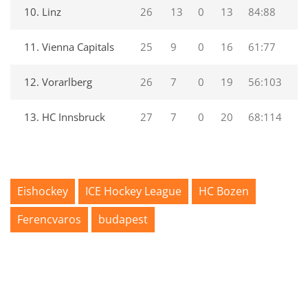
10. Linz
26
13
0
13
84:88
3
11. Vienna Capitals
25
9
0
16
61:77
2
12. Vorarlberg
26
7
0
19
56:103
2
13. HC Innsbruck
27
7
0
20
68:114
1
Eishockey
ICE Hockey League
HC Bozen
Ferencvaros
budapest