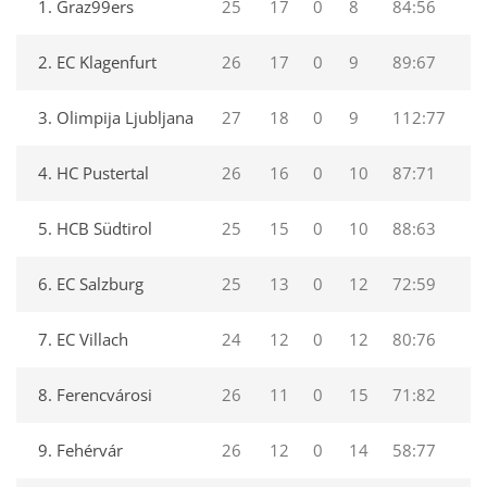
1. Graz99ers
25
17
0
8
84:56
5
2. EC Klagenfurt
26
17
0
9
89:67
5
3. Olimpija Ljubljana
27
18
0
9
112:77
5
4. HC Pustertal
26
16
0
10
87:71
4
5. HCB Südtirol
25
15
0
10
88:63
4
6. EC Salzburg
25
13
0
12
72:59
3
7. EC Villach
24
12
0
12
80:76
3
8. Ferencvárosi
26
11
0
15
71:82
3
9. Fehérvár
26
12
0
14
58:77
3