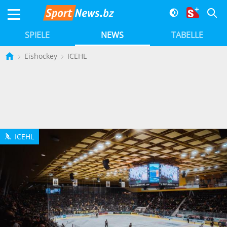
SPIELE
NEWS
TABELLE
Eishockey
ICEHL
ICEHL
h