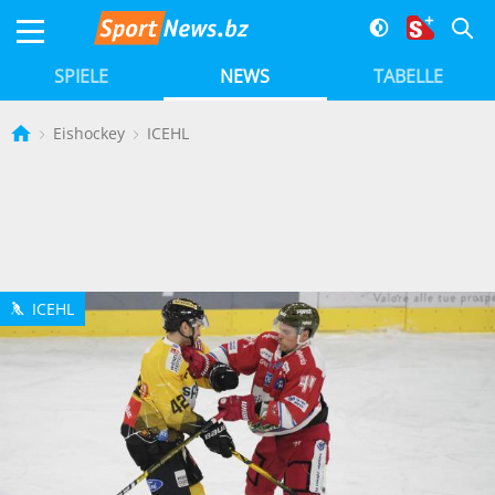
SPIELE
NEWS
TABELLE
Eishockey
ICEHL
ICEHL
h