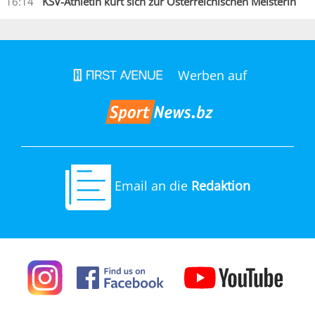
16:14
KSV-Athletin kürt sich zur Österreichischen Meisterin
Werben auf
Email an die
Redaktion