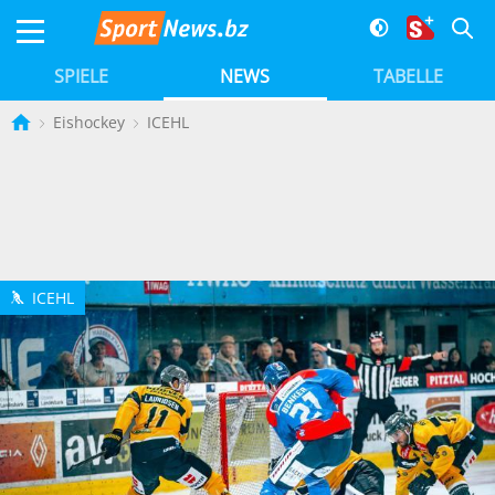
SPIELE
NEWS
TABELLE
Eishockey
ICEHL
ICEHL
h