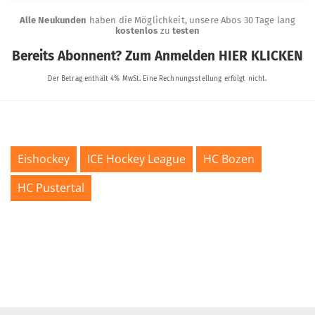
Eishockey
ICE Hockey League
HC Bozen
HC Pustertal