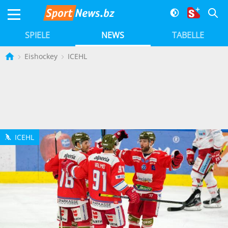
SPIELE
NEWS
TABELLE
Eishockey
ICEHL
ICEHL
h