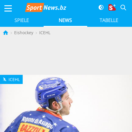
SPIELE
NEWS
TABELLE
Eishockey
ICEHL
ICEHL
h