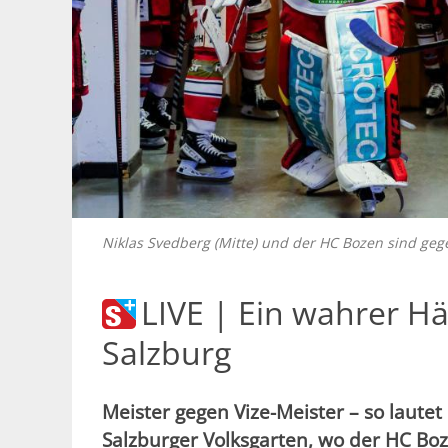
Niklas Svedberg (Mitte) und der HC Bozen sind g
LIVE | Ein wahrer Här
Salzburg
Meister gegen Vize-Meister – so laute
Salzburger Volksgarten, wo der HC Boze