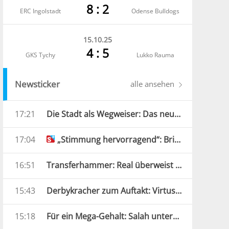
8 : 2
ERC Ingolstadt
Odense Bulldogs
15.10.25
4 : 5
GKS Tychy
Lukko Rauma
Newsticker
alle ansehen
17:21
Die Stadt als Wegweiser: Das neue FCS-Trikot
17:04
„Stimmung hervorragend“: Brixen bereit für die neue Saison
16:51
Transferhammer: Real überweist 125 Millionen Euro
15:43
Derbykracher zum Auftakt: Virtus Bozen muss nach Obermais
15:18
Für ein Mega-Gehalt: Salah unterschreibt in Türkei