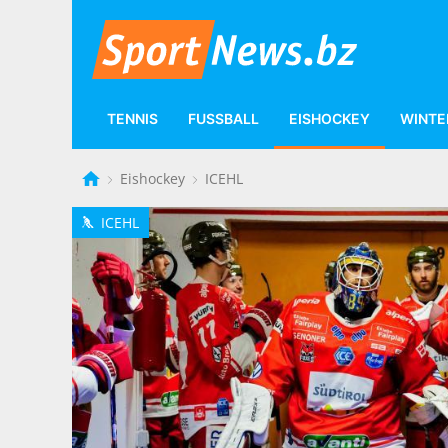
TENNIS
FUSSBALL
EISHOCKEY
WINTE
Eishockey
ICEHL
ICEHL
h