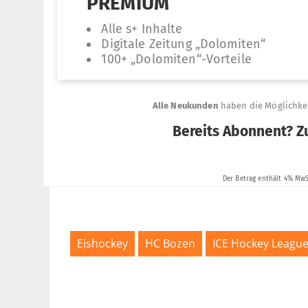
Eishockey
HC Bozen
ICE Hockey Leagu