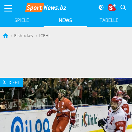
SPIELE
NEWS
TABELLE
Eishockey
ICEHL
ICEHL
h