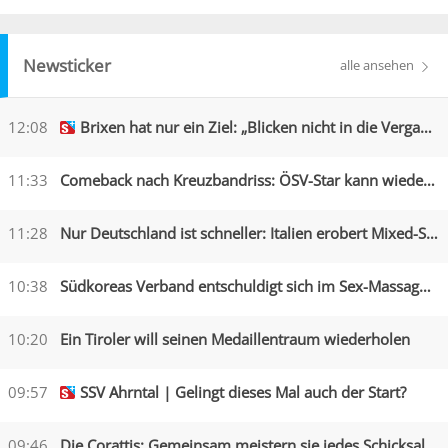
Newsticker
alle ansehen
12:08
Brixen hat nur ein Ziel: „Blicken nicht in die Vergangenheit“
11:33
Comeback nach Kreuzbandriss: ÖSV-Star kann wieder lachen
11:28
Nur Deutschland ist schneller: Italien erobert Mixed-Silber
10:38
Südkoreas Verband entschuldigt sich im Sex-Massagen-Skandal
10:20
Ein Tiroler will seinen Medaillentraum wiederholen
09:57
SSV Ahrntal | Gelingt dieses Mal auch der Start?
09:46
Die Corattis: Gemeinsam meistern sie jedes Schicksal