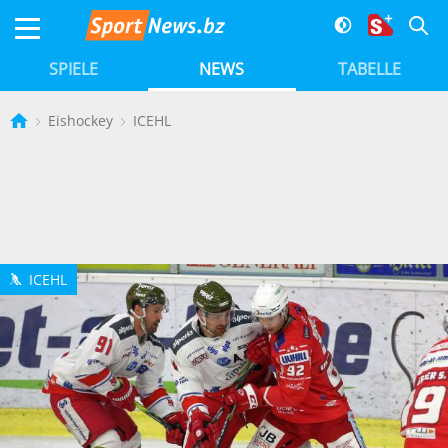
SPIELE
NEWS
TABELLE
Eishockey
ICEHL
ICEHL
h