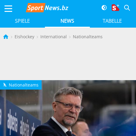
SPIELE
NEWS
TABELLE
Eishockey
International
Nationalteams
Nationalteams
h