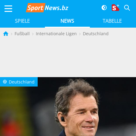
SPIELE
NEWS
TABELLE
Fußball
Internationale Ligen
Deutschland
Deutschland
a