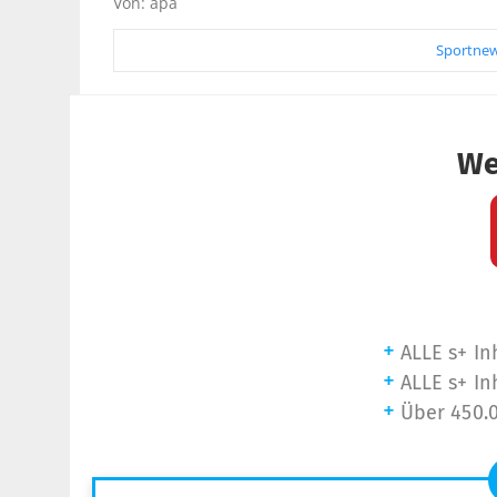
Von: apa
Sportnew