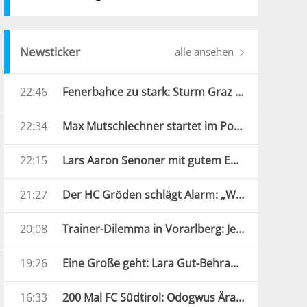
Newsticker
alle ansehen
22:46
Fenerbahce zu stark: Sturm Graz droht Königsklassen-Aus
22:34
Max Mutschlechner startet im Porsche durch: „Erwarte Action“
22:15
Lars Aaron Senoner mit gutem EM-Auftakt
21:27
Der HC Gröden schlägt Alarm: „Wir brauchen jede Hilfe“
20:08
Trainer-Dilemma in Vorarlberg: Jetzt übernimmt der Assistent
19:26
Eine Große geht: Lara Gut-Behrami beendet ihre Karriere
16:33
200 Mal FC Südtirol: Odogwus Ära ist zu Ende