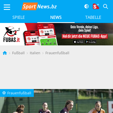
SPIELE
NEWS
TABELLE
Fußball
Italien
Frauenfußball
Frauenfußball
a