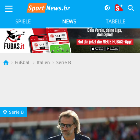
SPIELE
NEWS
TABELLE
Fußball
Italien
Serie B
Serie B
a