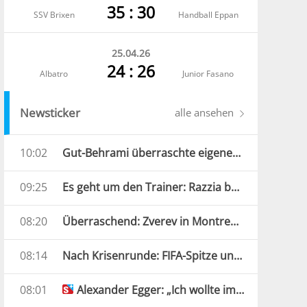
35 : 30
SSV Brixen
Handball Eppan
25.04.26
24 : 26
Albatro
Junior Fasano
Newsticker
alle ansehen
10:02
Gut-Behrami überraschte eigenen Verband: „Nicht vorbereitet“
09:25
Es geht um den Trainer: Razzia bei Südkoreas Verband
08:20
Überraschend: Zverev in Montreal schon raus
08:14
Nach Krisenrunde: FIFA-Spitze unterstützt Infantino
08:01
Alexander Egger: „Ich wollte im Geschäft bleiben“