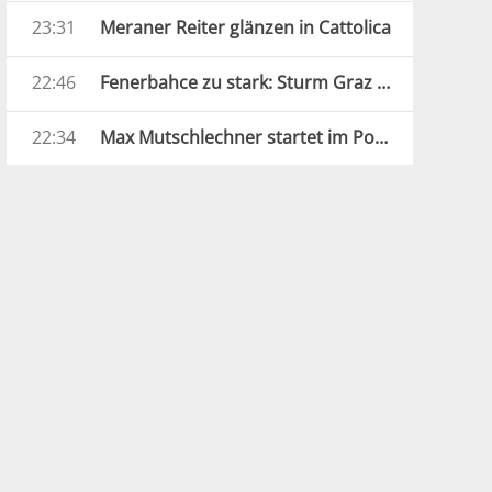
23:31
Meraner Reiter glänzen in Cattolica
22:46
Fenerbahce zu stark: Sturm Graz droht Königsklassen-Aus
22:34
Max Mutschlechner startet im Porsche durch: „Erwarte Action“