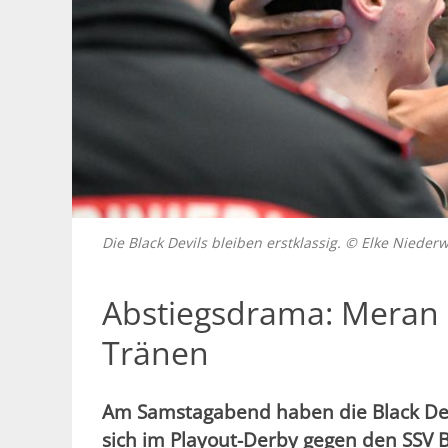
Die Black Devils bleiben erstklassig. © Elke Nieder
Abstiegsdrama: Meran s
Tränen
Am Samstagabend haben die Black De
sich im Playout-Derby gegen den SSV B