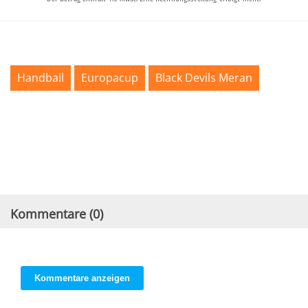
Handball
Europacup
Black Devils Meran
Kommentare (
0
)
Kommentare anzeigen