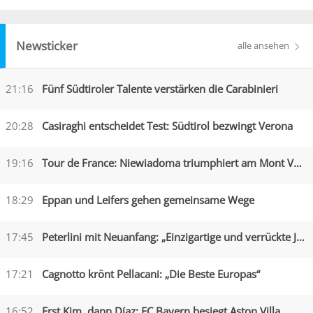
Newsticker
alle ansehen
21:16
Fünf Südtiroler Talente verstärken die Carabinieri
20:28
Casiraghi entscheidet Test: Südtirol bezwingt Verona
19:16
Tour de France: Niewiadoma triumphiert am Mont Ventoux
18:29
Eppan und Leifers gehen gemeinsame Wege
17:45
Peterlini mit Neuanfang: „Einzigartige und verrückte Jahre“
17:21
Cagnotto krönt Pellacani: „Die Beste Europas“
16:52
Erst Kim, dann Díaz: FC Bayern besiegt Aston Villa