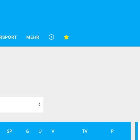
RSPORT
MEHR
SP
G
U
V
TV
P