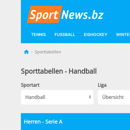
TENNIS
FUSSBALL
EISHOCKEY
WINTE
Sporttabellen
Sporttabellen - Handball
Sportart
Liga
Herren - Serie A