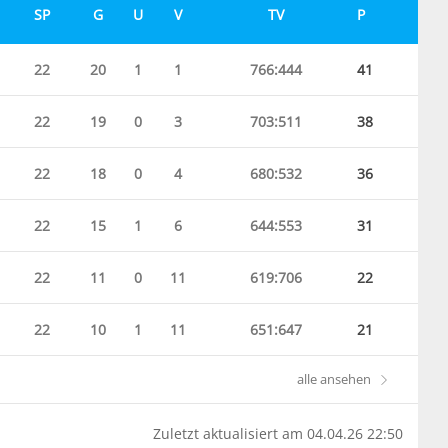
SP
G
U
V
TV
P
22
20
1
1
766:444
41
22
19
0
3
703:511
38
22
18
0
4
680:532
36
22
15
1
6
644:553
31
22
11
0
11
619:706
22
22
10
1
11
651:647
21
alle ansehen
Zuletzt aktualisiert am 04.04.26 22:50