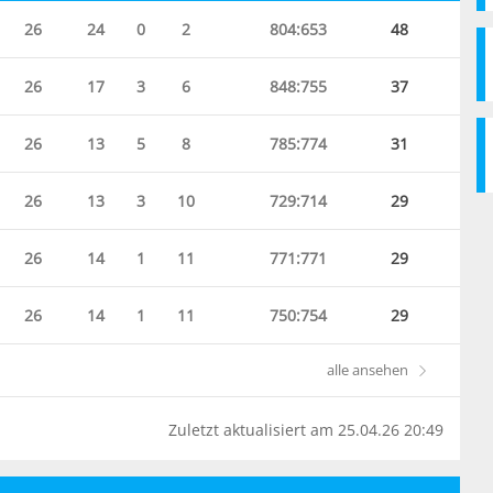
26
24
0
2
804:653
48
26
17
3
6
848:755
37
26
13
5
8
785:774
31
26
13
3
10
729:714
29
26
14
1
11
771:771
29
26
14
1
11
750:754
29
alle ansehen
Zuletzt aktualisiert am 25.04.26 20:49