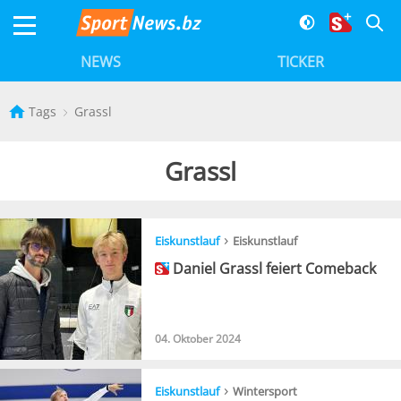
NEWS
TICKER
Tags
Grassl
Grassl
›
Eiskunstlauf
Eiskunstlauf
Daniel Grassl feiert Comeback
04. Oktober 2024
›
Eiskunstlauf
Wintersport