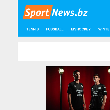
TENNIS
FUSSBALL
EISHOCKEY
WINTE
Tags
Serie B