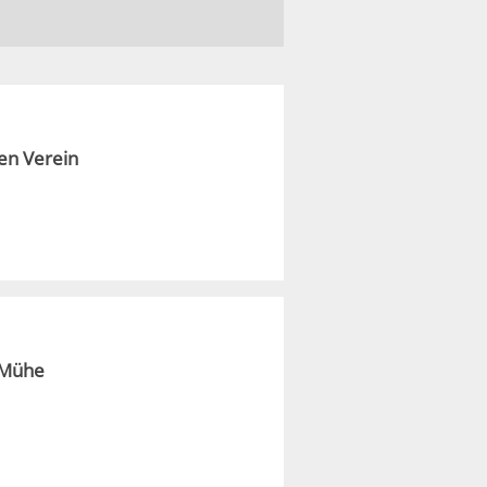
en Verein
 Mühe