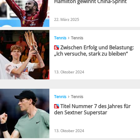
Hamilton gewinnt China-Sprint
22. März 2025
›
Tennis
Tennis
Zwischen Erfolg und Belastung:
„Ich versuche, stark zu bleiben“
13. Oktober 2024
›
Tennis
Tennis
Titel Nummer 7 des Jahres für
den Sextner Superstar
13. Oktober 2024