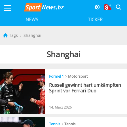
NEWS
TICKER
Tags
Shanghai
Shanghai
›
Formel 1
Motorsport
Russell gewinnt hart umkämpften
Sprint vor Ferrari-Duo
14. März 2026
›
Tennis
Tennis