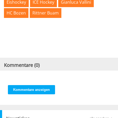
Eishockey
ICE Hockey
Gianluca Vallini
HC Bozen
Rittner Buam
Kommentare (
0
)
Kommentare anzeigen