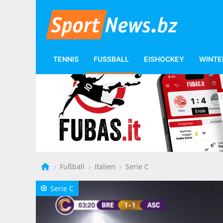
TENNIS
FUSSBALL
EISHOCKEY
WINTE
Fußball
Italien
Serie C
Serie C
a