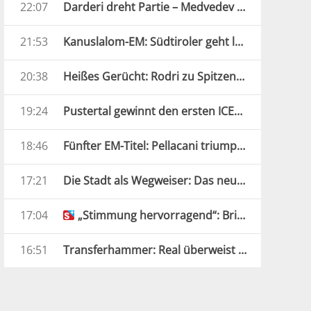
22:07
Darderi dreht Partie – Medvedev enttäuscht
21:53
Kanuslalom-EM: Südtiroler geht leer aus
20:38
Heißes Gerücht: Rodri zu Spitzenklub?
19:24
Pustertal gewinnt den ersten ICEHL-Hallencheck
18:46
Fünfter EM-Titel: Pellacani triumphiert erneut
17:21
Die Stadt als Wegweiser: Das neue FCS-Trikot
17:04
„Stimmung hervorragend“: Brixen bereit für die neue Saison
16:51
Transferhammer: Real überweist 125 Millionen Euro