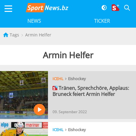
NEWS
TICKER
Tags
Armin Helfer
Armin Helfer
›
ICEHL
Eishockey
Tränen, Sprechchöre, Applaus:
Bruneck feiert Armin Helfer
09. September 2022
›
ICEHL
Eishockey