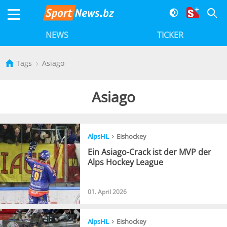
NEWS
TICKER
Tags
Asiago
Asiago
›
AlpsHL
Eishockey
Ein Asiago-Crack ist der MVP der
Alps Hockey League
01. April 2026
›
AlpsHL
Eishockey