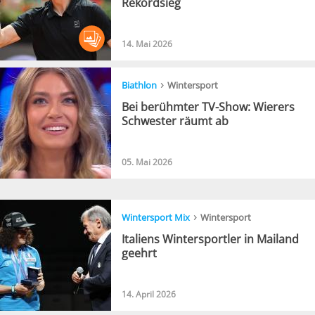
Rekordsieg
14. Mai 2026
›
Biathlon
Wintersport
Bei berühmter TV-Show: Wierers
Schwester räumt ab
05. Mai 2026
›
Wintersport Mix
Wintersport
Italiens Wintersportler in Mailand
geehrt
14. April 2026