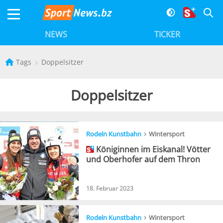
NEWS
TICKER
Tags
Doppelsitzer
Doppelsitzer
›
Rodeln Kunstbahn
Wintersport
Königinnen im Eiskanal! Vötter
und Oberhofer auf dem Thron
18. Februar 2023
›
Rodeln Kunstbahn
Wintersport