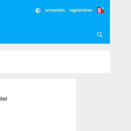
anmelden
registrieren
itel