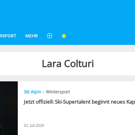
RSPORT
MEHR
Lara Colturi
›
Ski Alpin
Wintersport
Jetzt offiziell: Ski-Supertalent beginnt neues Kap
02. Juli 2026