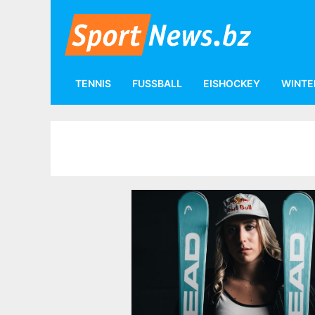
TENNIS
FUSSBALL
EISHOCKEY
WINTE
Tags
Lara Colturi