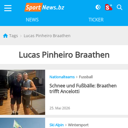
NEWS
TICKER
Tags
Lucas Pinheiro Braathen
Lucas Pinheiro Braathen
›
Nationalteams
Fussball
Schnee und Fußbälle: Braathen
trifft Ancelotti
25. Mai 2026
›
Ski Alpin
Wintersport