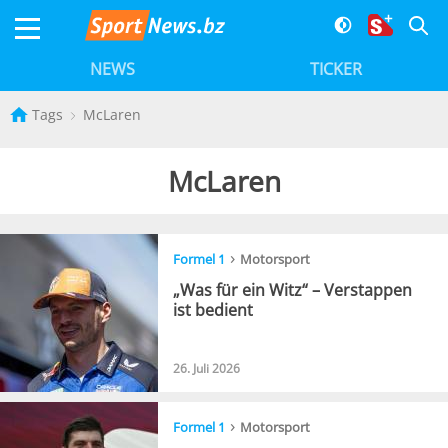
NEWS
TICKER
Tags
McLaren
McLaren
›
Formel 1
Motorsport
„Was für ein Witz“ – Verstappen
ist bedient
26. Juli 2026
›
Formel 1
Motorsport