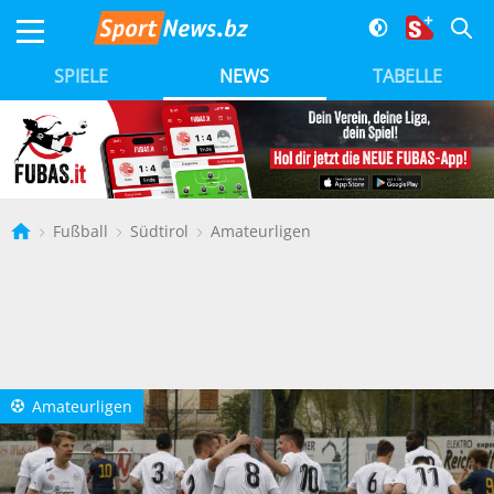
SPIELE
NEWS
TABELLE
Fußball
Südtirol
Amateurligen
Amateurligen
a