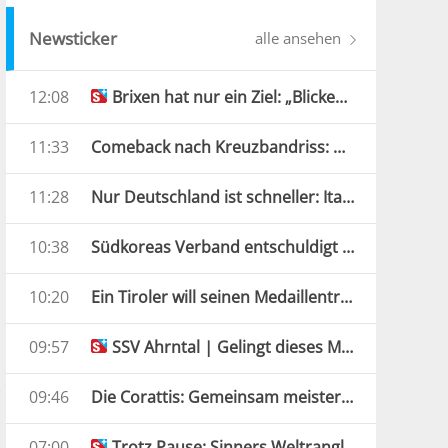
Newsticker
alle ansehen
12:08
Brixen hat nur ein Ziel: „Blicken nicht in die Vergangenheit“
11:33
Comeback nach Kreuzbandriss: ÖSV-Star kann wieder lachen
11:28
Nur Deutschland ist schneller: Italien erobert Mixed-Silber
10:38
Südkoreas Verband entschuldigt sich im Sex-Massagen-Skandal
10:20
Ein Tiroler will seinen Medaillentraum wiederholen
09:57
SSV Ahrntal | Gelingt dieses Mal auch der Start?
09:46
Die Corattis: Gemeinsam meistern sie jedes Schicksal
07:00
Trotz Pause: Sinners Weltranglisten-Führung gesichert