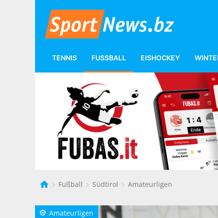
TENNIS
FUSSBALL
EISHOCKEY
WINTE
Fußball
Südtirol
Amateurligen
Amateurligen
a