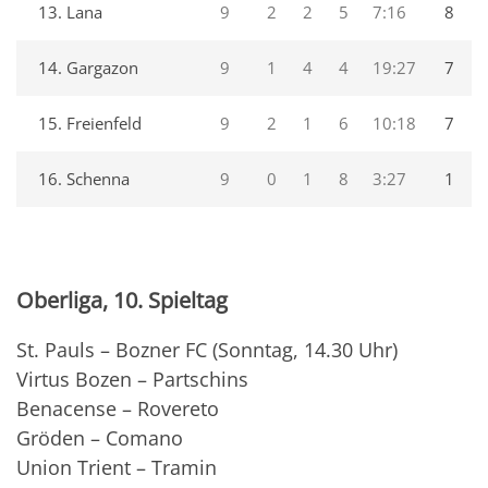
13. Lana
9
2
2
5
7:16
8
14. Gargazon
9
1
4
4
19:27
7
15. Freienfeld
9
2
1
6
10:18
7
16. Schenna
9
0
1
8
3:27
1
Oberliga, 10. Spieltag
St. Pauls – Bozner FC (Sonntag, 14.30 Uhr)
Virtus Bozen – Partschins
Benacense – Rovereto
Gröden – Comano
Union Trient – Tramin