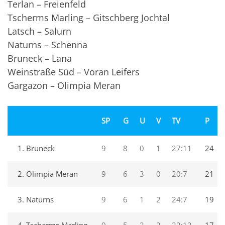
Terlan – Freienfeld
Tscherms Marling – Gitschberg Jochtal
Latsch – Salurn
Naturns – Schenna
Bruneck – Lana
Weinstraße Süd – Voran Leifers
Gargazon – Olimpia Meran
SP
G
U
V
TV
P
1. Bruneck
9
8
0
1
27:11
24
2. Olimpia Meran
9
6
3
0
20:7
21
3. Naturns
9
6
1
2
24:7
19
4. Tscherms Marling
9
5
2
2
22:12
17