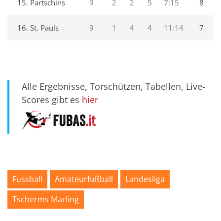
15. Partschins
9
2
2
5
7:15
8
16. St. Pauls
9
1
4
4
11:14
7
Alle Ergebnisse, Torschützen, Tabellen, Live-
Scores gibt es
hier
Fussball
Amateurfußball
Landesliga
Tscherms Marling