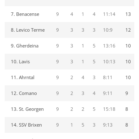
7. Benacense
9
4
1
4
11:14
13
8. Levico Terme
9
3
3
3
10:9
12
9. Gherdeina
9
3
1
5
13:16
10
10. Lavis
9
3
1
5
10:13
10
11. Ahrntal
9
2
4
3
8:11
10
12. Comano
9
2
3
4
9:11
9
13. St. Georgen
9
2
2
5
15:18
8
14. SSV Brixen
9
1
5
3
9:13
8