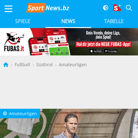
SPIELE
NEWS
TABELLE
Fußball
Südtirol
Amateurligen
Amateurligen
a