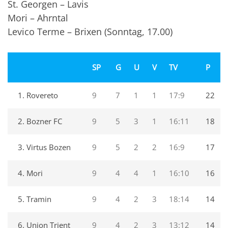
St. Georgen – Lavis
Mori – Ahrntal
Levico Terme – Brixen (Sonntag, 17.00)
SP
G
U
V
TV
P
1. Rovereto
9
7
1
1
17:9
22
2. Bozner FC
9
5
3
1
16:11
18
3. Virtus Bozen
9
5
2
2
16:9
17
4. Mori
9
4
4
1
16:10
16
5. Tramin
9
4
2
3
18:14
14
6. Union Trient
9
4
2
3
13:12
14