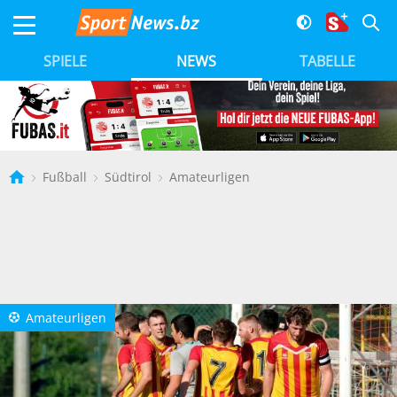
SPIELE
NEWS
TABELLE
Fußball
Südtirol
Amateurligen
Amateurligen
a