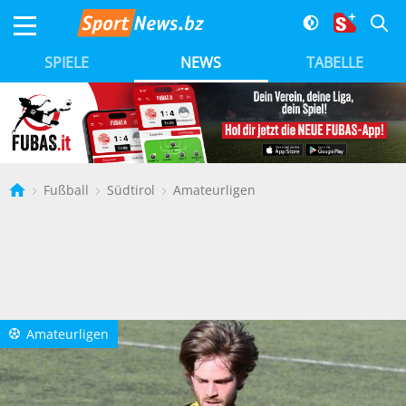
SPIELE
NEWS
TABELLE
Fußball
Südtirol
Amateurligen
Amateurligen
a